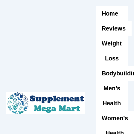
Skip
to
Home
content
Reviews
Weight
Loss
Bodybuildi
Men’s
Health
Women’s
Health