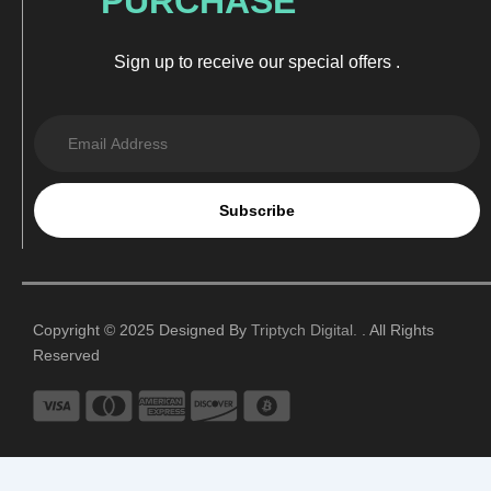
PURCHASE
Sign up to receive our special offers .
Subscribe
Copyright © 2025 Designed By
Triptych Digital.
. All Rights
Reserved