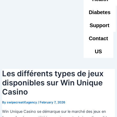
Diabetes
Support
Contact
US
Les différents types de jeux
disponibles sur Win Unique
Casino
By
swipecreatif.agency
/
February 7, 2026
Win Unique Casino se démarque sur le marché des jeux en