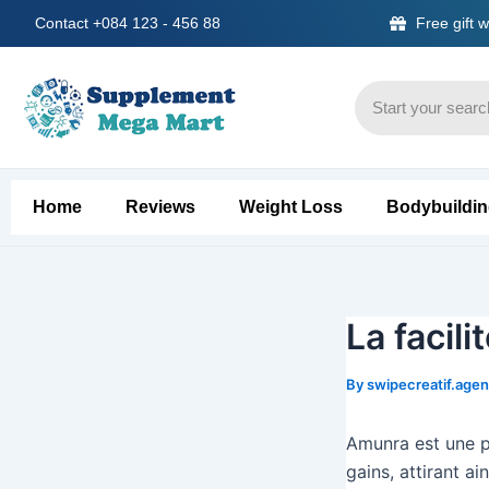
Skip
Contact +084 123 - 456 88
Free gift
to
content
Home
Reviews
Weight Loss
Bodybuildi
La facil
By
swipecreatif.age
Amunra est une pl
gains, attirant a