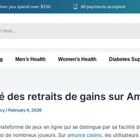
 when you spend over $150
All payments accepted
ng
Men’s Health
Women’s Health
Diabetes Su
ité des retraits de gains sur 
ncy
/
February 4, 2026
ateforme de jeux en ligne qui se distingue par sa facilité d
insi de nombreux joueurs. Sur
amunra casino
, les utilisateur