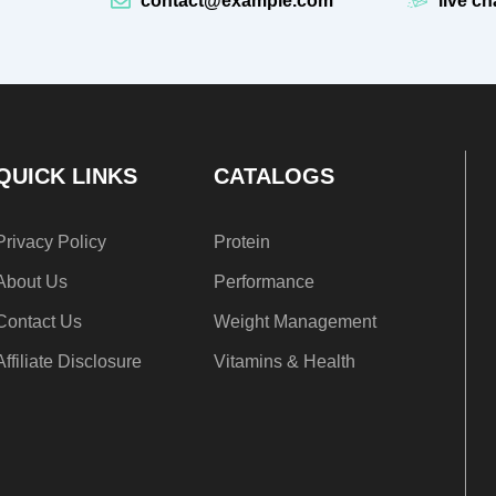
contact@example.com
live ch
QUICK LINKS
CATALOGS
Privacy Policy
Protein
About Us
Performance
Contact Us
Weight Management
Affiliate Disclosure
Vitamins & Health