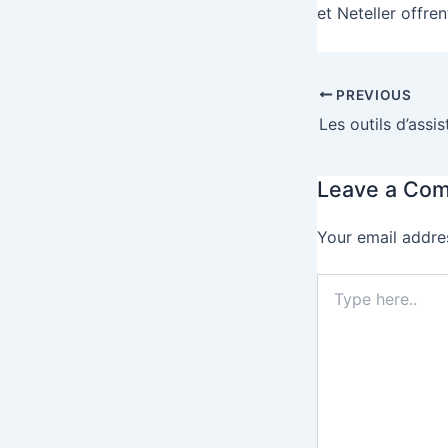
et Neteller offren
PREVIOUS
Leave a Co
Your email addres
Type
here..