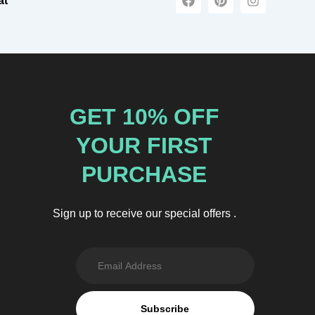
at
a
i
n
c
n
s
e
t
t
b
e
a
o
r
g
o
e
r
k
s
a
t
m
GET 10% OFF
YOUR FIRST
PURCHASE
Sign up to receive our special offers .
Subscribe