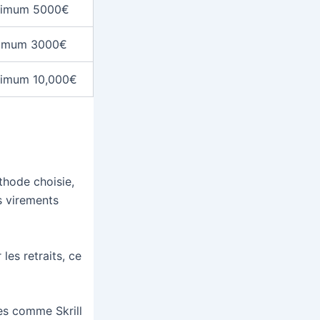
ximum 5000€
ximum 3000€
imum 10,000€
thode choisie,
es virements
les retraits, ce
es comme Skrill