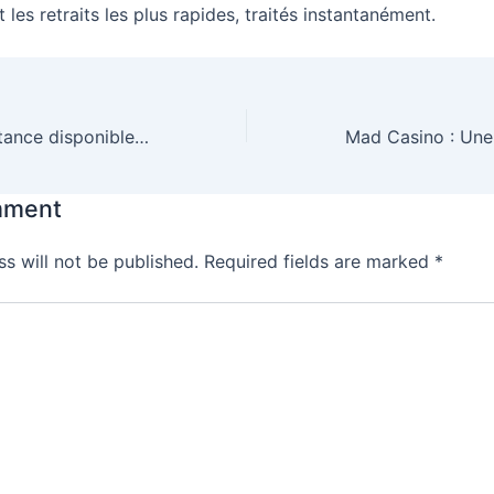
t les retraits les plus rapides, traités instantanément.
Les outils d’assistance disponibles sur Bet On Red Casino
mment
s will not be published.
Required fields are marked
*