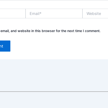
Email*
Website
mail, and website in this browser for the next time I comment.