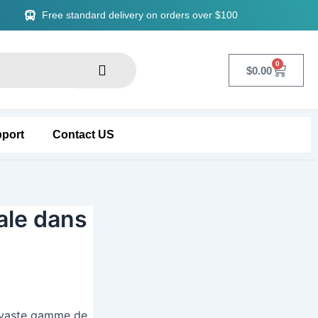
Free standard delivery on orders over $100
0
Cart
$
0.00
pport
Contact US
ale dans
a vaste gamme de