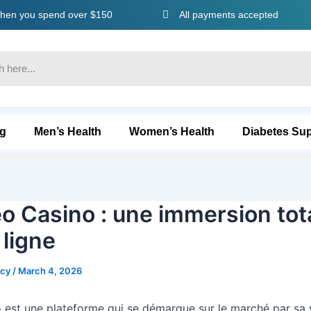
 when you spend over $150
All payments accepted
ng
Men’s Health
Women’s Health
Diabetes Su
o Casino : une immersion tot
 ligne
ncy
/
March 4, 2026
 est une plateforme qui se démarque sur le marché par s