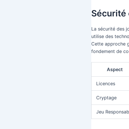
Sécurité
La sécurité des j
utilise des techn
Cette approche ga
fondement de co
Aspect
Licences
Cryptage
Jeu Responsab