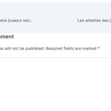
Pourquoi les anciens joueurs reviennent-ils sur Bdmbet Casino ?
mment
s will not be published.
Required fields are marked
*