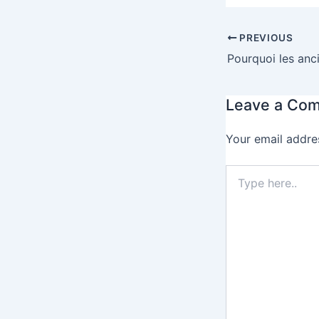
PREVIOUS
Leave a Co
Your email addres
Type
here..