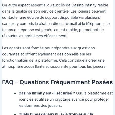
Un autre aspect essentiel du succès de Casino Infinity réside
dans la qualité de son service clientèle. Les joueurs peuvent
contacter une équipe de support disponible via plusieurs
canaux, y compris le chat en direct, l’e-mail et le téléphone. Le
temps de réponse est généralement rapide, permettant de
résoudre les problèmes efficacement.
Les agents sont formés pour répondre aux questions
courantes et offrent également des conseils sur les
fonctionnalités de la plateforme. Cela contribue à créer une
atmosphère accueillante et rassurante pour tous les joueurs.
FAQ – Questions Fréquemment Posées
Casino Infinity est-il sécurisé ?
Oui, la plateforme est
licenciée et utilise un cryptage avancé pour protéger
les données des joueurs.
Quels types de jeux puis-je trouver sur la