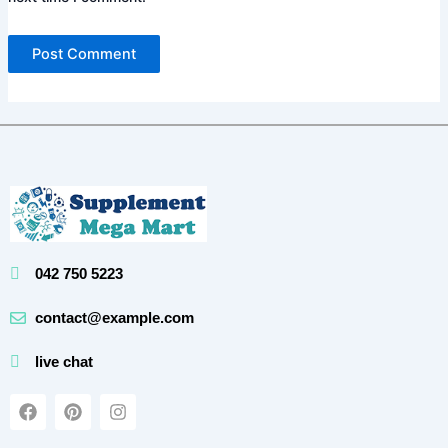
042 750 5223
contact@example.com
live chat
F
P
I
a
i
n
c
n
s