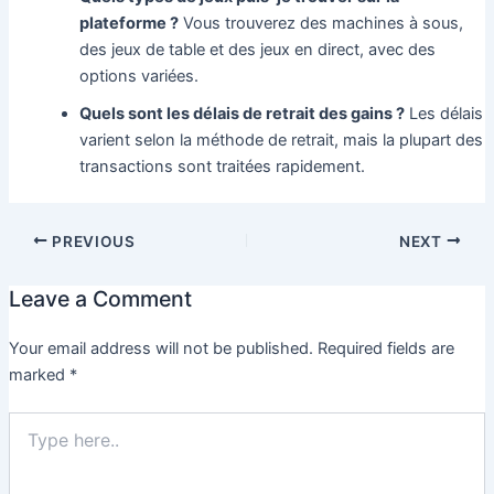
plateforme ?
Vous trouverez des machines à sous,
des jeux de table et des jeux en direct, avec des
options variées.
Quels sont les délais de retrait des gains ?
Les délais
varient selon la méthode de retrait, mais la plupart des
transactions sont traitées rapidement.
PREVIOUS
NEXT
Leave a Comment
Your email address will not be published.
Required fields are
marked
*
Type
here..