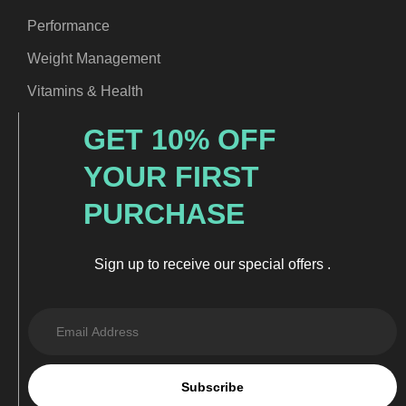
Performance
Weight Management
Vitamins & Health
GET 10% OFF
YOUR FIRST
PURCHASE
Sign up to receive our special offers .
Subscribe