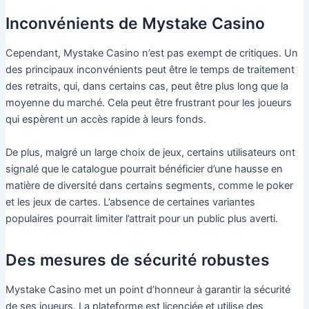
Inconvénients de Mystake Casino
Cependant, Mystake Casino n’est pas exempt de critiques. Un
des principaux inconvénients peut être le temps de traitement
des retraits, qui, dans certains cas, peut être plus long que la
moyenne du marché. Cela peut être frustrant pour les joueurs
qui espèrent un accès rapide à leurs fonds.
De plus, malgré un large choix de jeux, certains utilisateurs ont
signalé que le catalogue pourrait bénéficier d’une hausse en
matière de diversité dans certains segments, comme le poker
et les jeux de cartes. L’absence de certaines variantes
populaires pourrait limiter l’attrait pour un public plus averti.
Des mesures de sécurité robustes
Mystake Casino met un point d’honneur à garantir la sécurité
de ses joueurs. La plateforme est licenciée et utilise des