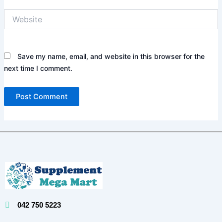
Website
Save my name, email, and website in this browser for the
next time I comment.
042 750 5223