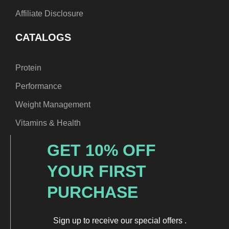
Affiliate Disclosure
CATALOGS
Protein
Performance
Weight Management
Vitamins & Health
GET 10% OFF
YOUR FIRST
PURCHASE
Sign up to receive our special offers .