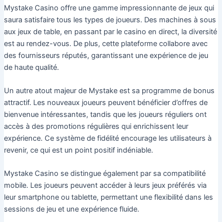
Mystake Casino offre une gamme impressionnante de jeux qui
saura satisfaire tous les types de joueurs. Des machines à sous
aux jeux de table, en passant par le casino en direct, la diversité
est au rendez-vous. De plus, cette plateforme collabore avec
des fournisseurs réputés, garantissant une expérience de jeu
de haute qualité.
Un autre atout majeur de Mystake est sa programme de bonus
attractif. Les nouveaux joueurs peuvent bénéficier d’offres de
bienvenue intéressantes, tandis que les joueurs réguliers ont
accès à des promotions régulières qui enrichissent leur
expérience. Ce système de fidélité encourage les utilisateurs à
revenir, ce qui est un point positif indéniable.
Mystake Casino se distingue également par sa compatibilité
mobile. Les joueurs peuvent accéder à leurs jeux préférés via
leur smartphone ou tablette, permettant une flexibilité dans les
sessions de jeu et une expérience fluide.