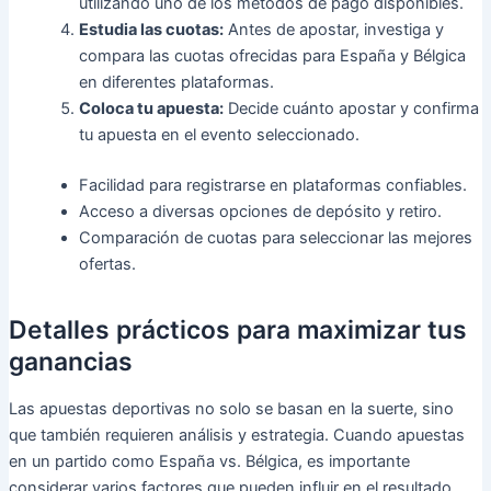
utilizando uno de los métodos de pago disponibles.
Estudia las cuotas:
Antes de apostar, investiga y
compara las cuotas ofrecidas para España y Bélgica
en diferentes plataformas.
Coloca tu apuesta:
Decide cuánto apostar y confirma
tu apuesta en el evento seleccionado.
Facilidad para registrarse en plataformas confiables.
Acceso a diversas opciones de depósito y retiro.
Comparación de cuotas para seleccionar las mejores
ofertas.
Detalles prácticos para maximizar tus
ganancias
Las apuestas deportivas no solo se basan en la suerte, sino
que también requieren análisis y estrategia. Cuando apuestas
en un partido como España vs. Bélgica, es importante
considerar varios factores que pueden influir en el resultado.