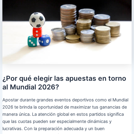
¿Por qué elegir las apuestas en torno
al Mundial 2026?
Apostar durante grandes eventos deportivos como el Mundial
2026 te brinda la oportunidad de maximizar tus ganancias de
manera única. La atención global en estos partidos significa
que las cuotas pueden ser especialmente dinámicas y
lucrativas. Con la preparación adecuada y un buen