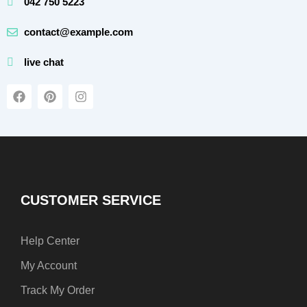
042 750 5223
contact@example.com
live chat
F
P
I
a
i
n
c
n
s
e
t
t
b
e
a
o
r
g
o
e
r
k
s
a
t
m
CUSTOMER SERVICE
Help Center
My Account
Track My Order