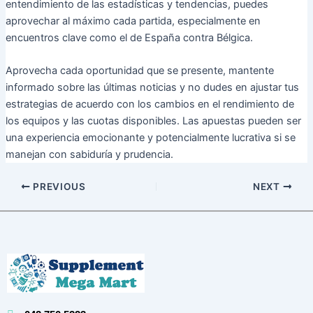
entendimiento de las estadísticas y tendencias, puedes
aprovechar al máximo cada partida, especialmente en
encuentros clave como el de España contra Bélgica.
Aprovecha cada oportunidad que se presente, mantente
informado sobre las últimas noticias y no dudes en ajustar tus
estrategias de acuerdo con los cambios en el rendimiento de
los equipos y las cuotas disponibles. Las apuestas pueden ser
una experiencia emocionante y potencialmente lucrativa si se
manejan con sabiduría y prudencia.
PREVIOUS
NEXT