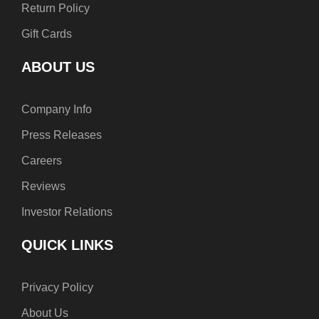
Return Policy
Gift Cards
ABOUT US
Company Info
Press Releases
Careers
Reviews
Investor Relations
QUICK LINKS
Privacy Policy
About Us