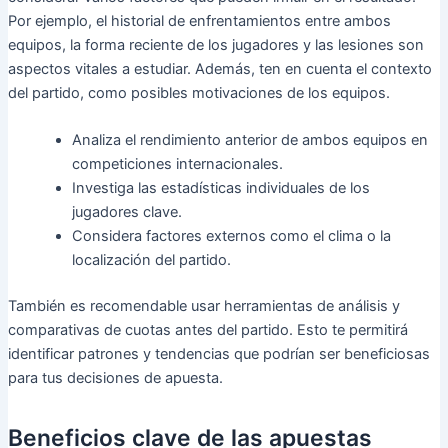
Por ejemplo, el historial de enfrentamientos entre ambos
equipos, la forma reciente de los jugadores y las lesiones son
aspectos vitales a estudiar. Además, ten en cuenta el contexto
del partido, como posibles motivaciones de los equipos.
Analiza el rendimiento anterior de ambos equipos en
competiciones internacionales.
Investiga las estadísticas individuales de los
jugadores clave.
Considera factores externos como el clima o la
localización del partido.
También es recomendable usar herramientas de análisis y
comparativas de cuotas antes del partido. Esto te permitirá
identificar patrones y tendencias que podrían ser beneficiosas
para tus decisiones de apuesta.
Beneficios clave de las apuestas